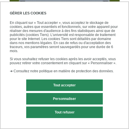
GÉRER LES COOKIES
En cliquant sur « Tout accepter », vous acceptez le stockage de
cookies, autres que essentiels et fonctionnels, sur votre appareil pour
réaliser des mesures d'audience à des fins statistiques ainsi que de
publicités (cookies Tiers). L'université est responsable de traitement
pour le site Internet. Les cookies Tiers sont détaillés par domaine
dans nos mentions légales. En cas de refus ou d'acceptation des
traceurs, vos paramètres seront sauvegardés pour une durée de 6
mois.
Si vous souhaitez refuser les cookies après les avoir acceptés, vous
pouvez retirer votre consentement en cliquant sur « Personnaliser ».
➜
Consultez notre politique en matière de protection des données.
Revue Education permanente "Formation expérientielle
et intelligence en action"
Tout accepter
1 mars 2014
Personnaliser
Numéro 198 de la revue Education permanente, co-dirigé
par Eric Bertrand maître de conférence en sciences de
Tout refuser
l'éducation à l'UPEC et membre du LIRTES.