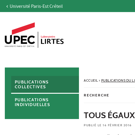
Université Paris-Est Créteil
Aller au contenu
Navigation
Accès directs
Recherche
Navigation secondaire
ACCUEIL
›
PUBLICATIONS DU L
PUBLICATIONS
COLLECTIVES
RECHERCHE
PUBLICATIONS
INDIVIDUELLES
TOUS ÉGAUX!
PUBLIÉ LE 16 FÉVRIER 2016