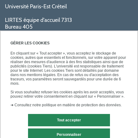
Université Paris-Est Créteil
LIRTES équipe d'accueil 7313
Bureau 405
Bâtiment La Pyramide
80 avenue du Général de Gaulle
GÉRER LES COOKIES
94009 Créteil cedex
En cliquant sur « Tout accepter », vous acceptez le stockage de
cookies, autres que essentiels et fonctionnels, sur votre appareil pour
réaliser des mesures d'audience à des fins statistiques ainsi que de
PRATIQUE
publicités (cookies Tiers). L'université est responsable de traitement
pour le site Internet. Les cookies Tiers sont détaillés par domaine
dans nos mentions légales. En cas de refus ou d'acceptation des
traceurs, vos paramètres seront sauvegardés pour une durée de 6
ACCÈS RAPIDES
mois.
Si vous souhaitez refuser les cookies après les avoir acceptés, vous
pouvez retirer votre consentement en cliquant sur « Personnaliser ».
➜
Consultez notre politique en matière de protection des données.
Tout accepter
Mentions légales
Contact
Personnaliser