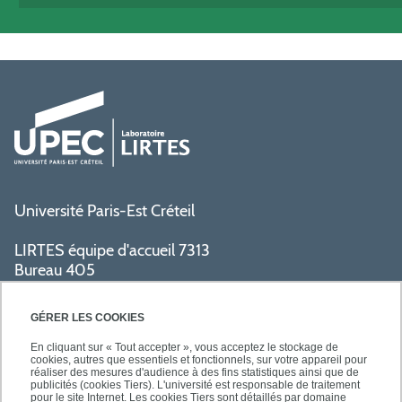
Université Paris-Est Créteil
LIRTES équipe d'accueil 7313
Bureau 405
Bâtiment La Pyramide
80 avenue du Général de Gaulle
GÉRER LES COOKIES
94009 Créteil cedex
En cliquant sur « Tout accepter », vous acceptez le stockage de
cookies, autres que essentiels et fonctionnels, sur votre appareil pour
réaliser des mesures d'audience à des fins statistiques ainsi que de
PRATIQUE
publicités (cookies Tiers). L'université est responsable de traitement
pour le site Internet. Les cookies Tiers sont détaillés par domaine