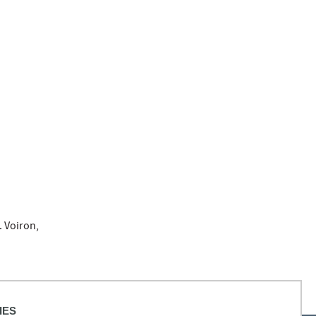
. Voiron,
IES