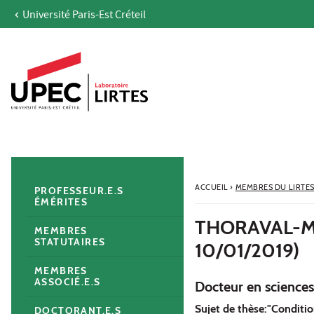
Université Paris-Est Créteil
Aller au contenu
Navigation
Accès directs
Recherche
Navigation secondaire
ACCUEIL
›
MEMBRES DU LIRTE
PROFESSEUR.E.S
ÉMÉRITES
THORAVAL-M
MEMBRES
STATUTAIRES
10/01/2019)
MEMBRES
ASSOCIÉ.E.S
Docteur en sciences
Sujet de thèse:"Conditio
DOCTORANT.E.S