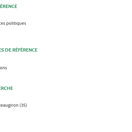
FÉRENCE
ces politiques
S DE RÉFÉRENCE
ions
ERCHE
teaugiron (35)