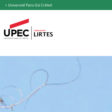
Université Paris-Est Créteil
Aller au contenu
Navigation
Accès directs
Recherche