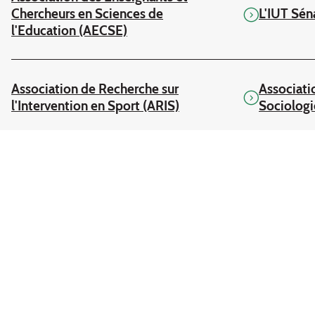
Chercheurs en Sciences de
L'IUT Sén
l'Education (AECSE)
Association de Recherche sur
Associati
l'Intervention en Sport (ARIS)
Sociologi
L’équipe LIRTES (EA7313), créée en 2014, se
donne pour objet l’analyse des
transformations des pratiques éducatives et
des pratiques sociales.