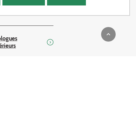
ucation
ologues
érieurs
41 enseignants-chercheurs