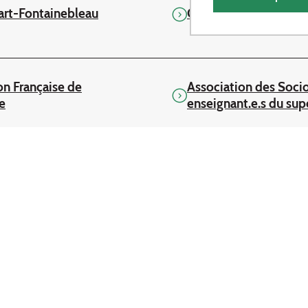
art-Fontainebleau
CNU Sciences de l'éd
on Française de
Association des Soci
e
enseignant.e.s du sup