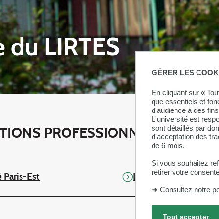
te du LIRTES
GÉRER LES COOK
En cliquant sur « To
que essentiels et fon
d'audience à des fins 
L'université est resp
sont détaillés par d
IATIONS PROFESSIONNELLES
d'acceptation des tr
de 6 mois.
Si vous souhaitez re
retirer votre consent
é Paris-Est
L'INSPÉ
➜
Consultez notre po
Tout accepter