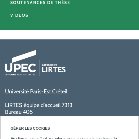
SOUTENANCES DE THÈSE
VIDÉOS
Université Paris-Est Créteil
LIRTES équipe d'accueil 7313
Bureau 405
Bâtiment La Pyramide
80 avenue du Général de Gaulle
GÉRER LES COOKIES
94009 Créteil cedex
En cliquant sur « Tout accepter », vous acceptez le stockage de