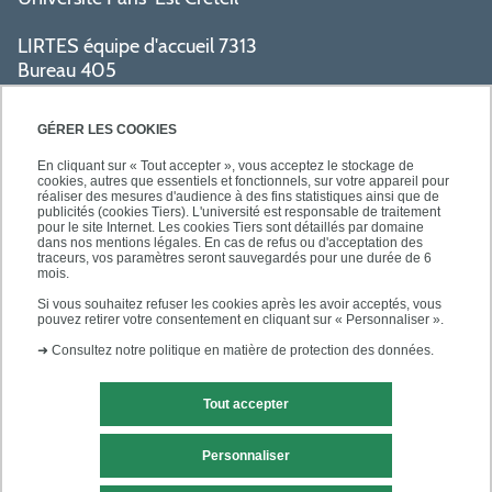
LIRTES équipe d'accueil 7313
Bureau 405
Bâtiment La Pyramide
80 avenue du Général de Gaulle
GÉRER LES COOKIES
94009 Créteil cedex
En cliquant sur « Tout accepter », vous acceptez le stockage de
cookies, autres que essentiels et fonctionnels, sur votre appareil pour
réaliser des mesures d'audience à des fins statistiques ainsi que de
PRATIQUE
publicités (cookies Tiers). L'université est responsable de traitement
pour le site Internet. Les cookies Tiers sont détaillés par domaine
dans nos mentions légales. En cas de refus ou d'acceptation des
traceurs, vos paramètres seront sauvegardés pour une durée de 6
ACCÈS RAPIDES
mois.
Si vous souhaitez refuser les cookies après les avoir acceptés, vous
pouvez retirer votre consentement en cliquant sur « Personnaliser ».
➜
Consultez notre politique en matière de protection des données.
Tout accepter
Mentions légales
Contact
Personnaliser
Plan du site