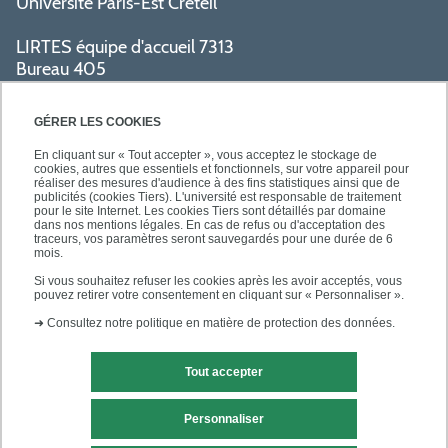
Université Paris-Est Créteil
LIRTES équipe d'accueil 7313
Bureau 405
Bâtiment La Pyramide
80 avenue du Général de Gaulle
GÉRER LES COOKIES
94009 Créteil cedex
En cliquant sur « Tout accepter », vous acceptez le stockage de
cookies, autres que essentiels et fonctionnels, sur votre appareil pour
réaliser des mesures d'audience à des fins statistiques ainsi que de
PRATIQUE
publicités (cookies Tiers). L'université est responsable de traitement
pour le site Internet. Les cookies Tiers sont détaillés par domaine
dans nos mentions légales. En cas de refus ou d'acceptation des
traceurs, vos paramètres seront sauvegardés pour une durée de 6
ACCÈS RAPIDES
mois.
Si vous souhaitez refuser les cookies après les avoir acceptés, vous
pouvez retirer votre consentement en cliquant sur « Personnaliser ».
➜
Consultez notre politique en matière de protection des données.
Tout accepter
Mentions légales
Contact
Personnaliser
Plan du site