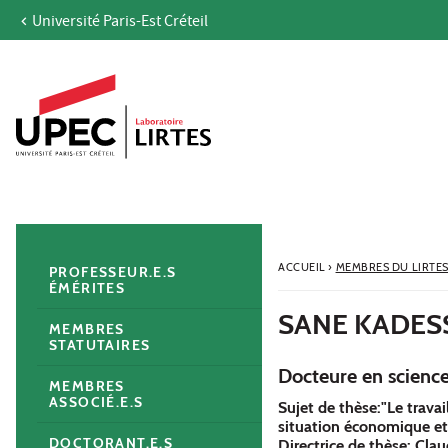
Université Paris-Est Créteil
Aller au contenu
Navigation
Accès directs
Recherche
Navigation secondaire
ACCUEIL
›
MEMBRES DU LIRTE
PROFESSEUR.E.S
ÉMÉRITES
SANE KADESS
MEMBRES
STATUTAIRES
Docteure en science
MEMBRES
ASSOCIÉ.E.S
Sujet de thèse:"Le travai
situation économique et 
DOCTORANT.E.S
Directrice de thèse: Cla