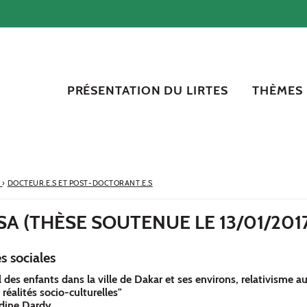
PRÉSENTATION DU LIRTES
THÈMES
S
›
DOCTEUR.E.S ET POST-DOCTORANT.E.S
A (THÈSE SOUTENUE LE 13/01/201
s sociales
l des enfants dans la ville de Dakar et ses environs, relativisme au
réalités socio-culturelles"
udine Dardy