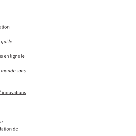
ation
 qui le
s en ligne le
n monde sans
s/ innovations
ur
dation de