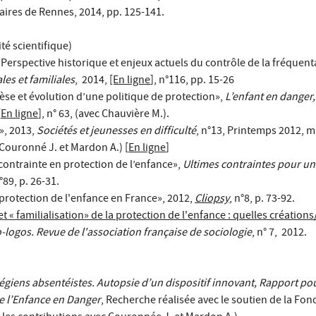
taires de Rennes, 2014, pp. 125-141.
té scientifique)
, Perspective historique et enjeux actuels du contrôle de la fréquent
les et familiales
, 2014,
[En ligne
], n°116, pp. 15-26
se et évolution d’une politique de protection»,
L’enfant en danger,
[
En ligne
], n° 63, (avec Chauvière M.).
», 2013,
Sociétés et jeunesses en difficulté
, n°13, Printemps 2012, mi
Couronné J. et Mardon A.) [
En ligne
]
 contrainte en protection de l’enfance»,
Ultimes contraintes pour u
n°89, p. 26-31.
protection de l'enfance en France», 2012,
Cliopsy
, n°8, p. 73-92.
et « familialisation» de la protection de l'enfance : quelles création
-logos. Revue de l'association française de sociologie
, n° 7, 2012.
llégiens absentéistes. Autopsie d’un dispositif innovant, Rapport po
de l’Enfance en Danger
, Recherche réalisée avec le soutien de la Fon