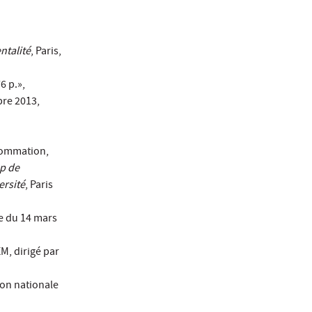
ntalité
, Paris,
6 p.»,
bre 2013,
nsommation,
mp de
ersité
, Paris
e du 14 mars
M, dirigé par
ion nationale