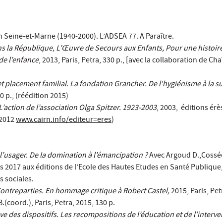
 Seine-et-Marne (1940-2000). L’ADSEA 77. A Paraître.
ns la République, L’Œuvre de Secours aux Enfants, Pour une histoire
 de l’enfance
, 2013, Paris, Petra, 330 p., [avec la collaboration de Cha
et placement familial. La fondation Grancher. De l'hygiénisme à la 
60 p., (réédition 2015)
L’action de l’association Olga Spitzer. 1923-2003
, 2003, éditions érè
 2012
www.cairn.info/editeur=eres
)
 l’usager. De la domination à l’émancipation ?
Avec Argoud D.,Cossée 
ars 2017 aux éditions de l’Ecole des Hautes Etudes en Santé Publique,
s sociales.
Contreparties. En hommage critique à Robert Castel,
2015, Paris, Pet
.(coord.), Paris, Petra, 2015, 130 p.
uve des dispositifs. Les recompositions de l’éducation et de l’interve