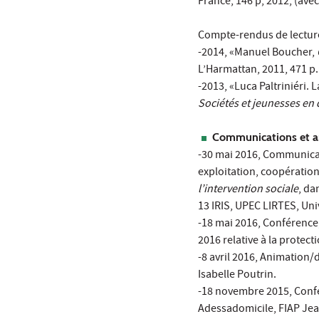
France, 146 p, 2012, (ave
Compte-rendus de lectur
-2014, «Manuel Boucher,
L’Harmattan, 2011, 471 p.
-2013, «Luca Paltriniéri. 
Sociétés et jeunesses en d
Communications et an
-30 mai 2016, Communicat
exploitation, coopératio
l’intervention sociale
, da
13 IRIS, UPEC LIRTES, Univ
-18 mai 2016, Conférence
2016 relative à la protec
-8 avril 2016, Animation
Isabelle Poutrin.
-18 novembre 2015, Confé
Adessadomicile, FIAP Jea