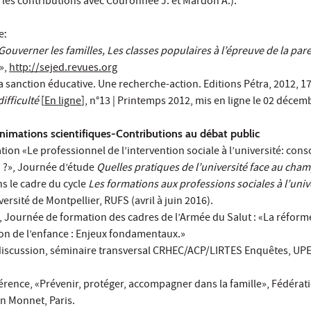
c les contributions avec Couronnée J. et Mardon A.).
e
:
Gouverner les familles, Les classes populaires à l’épreuve de la pare
»,
http://sejed.revues.org
La sanction éducative. Une recherche-action. Editions Pétra, 2012, 17
ifficulté
[
En ligne
], n°13 | Printemps 2012, mis en ligne le 02 décem
imations scientifiques-Contributions au débat public
ion «Le professionnel de l’intervention sociale à l’université: co
n ?», Journée d’étude
Quelles pratiques de l’université face au cha
ns le cadre du cycle
Les formations aux professions sociales à l’univ
ersité de Montpellier, RUFS (avril à juin 2016).
, Journée de formation des cadres de l’Armée du Salut : «La réform
tion de l’enfance : Enjeux fondamentaux.»
/discussion, séminaire transversal CRHEC/ACP/LIRTES Enquêtes, UPE
rence, «Prévenir, protéger, accompagner dans la famille», Fédérat
n Monnet, Paris.