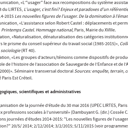
ication, «L’"usager" face aux recompositions du système assistan
 3 du LIRTES,
L’usager, c’est fini?
Enjeux et paradoxes d’un référenti
014-2015
Les nouvelles figures de l’usager. De la domination à l’éma
nication, «L’assistance selon Robert Castel : déplacements et per
e
Printemps Castel. Hommage national,
Paris, Mairie du XVIIIe.
ation, «Naturalisation, dénaturalisation des catégories institutionne
rs le prisme du conseil supérieur du travail social (1985-2015)»,
Col
 sociologie
(RT 40).
ation, «Les groupes d’acteurs/témoins comme dispositifs de produ
ple de l’histoire de l’association de Sauvegarde de l’Enfance et de l
2000)». Séminaire transversal doctoral
Sources: enquête, terrain, 
Paris Est Créteil.
ogiques, scientifiques et administratives
nisation de la journée d’étude du 30 mai 2016 (UPEC LIRTES, Paris 
 professions sociales à l’université» (Dambuyant G. (dir.) Cossée C.
ns journées d’études 2014-2015: "Les nouvelles figures de l’usager:
ion?" 20/5/ 2014; 2/12/2014; 3/2/2015; 5/11/2015 (voir programmes 