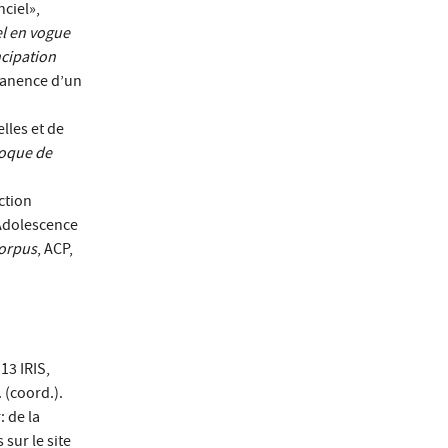
ciel»,
el en vogue
ncipation
manence d’un
lles et de
loque de
ction
’Adolescence
corpus
, ACP,
13 IRIS,
 (coord.).
 de la
sur le site