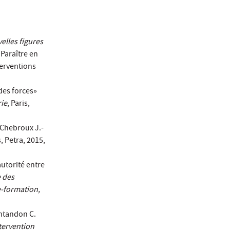
elles figures
 Paraître en
terventions
 des forces»
rie
, Paris,
, Chebroux J.-
s, Petra, 2015,
autorité entre
 des
e-formation,
ontandon C.
ntervention