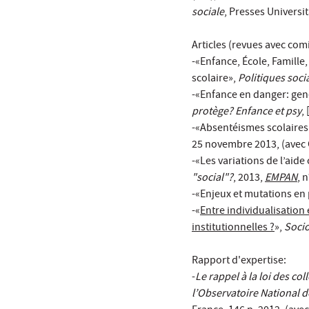
sociale
, Presses Universi
Articles (revues avec comi
-«Enfance, École, Famille
scolaire»,
Politiques socia
-«Enfance en danger: genè
protège? Enfance et psy
, 
-«Absentéismes scolaires
25 novembre 2013, (avec 
-«Les variations de l’aide
"social"?
, 2013,
EMPAN
, 
-«Enjeux et mutations en 
-«
Entre individualisation 
institutionnelles ?
»,
Socio
Rapport d'expertise:
-
Le rappel à la loi des co
l’Observatoire National 