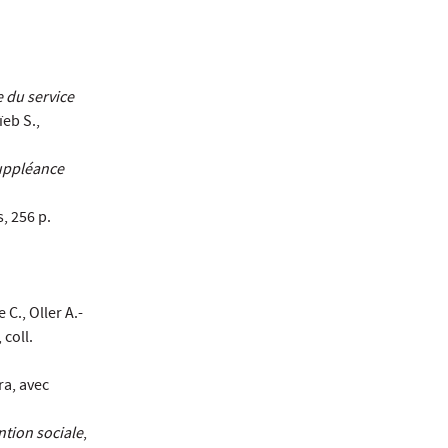
 du service
ïeb S.,
suppléance
s, 256 p.
C., Oller A.-
 coll.
ra, avec
ntion sociale
,