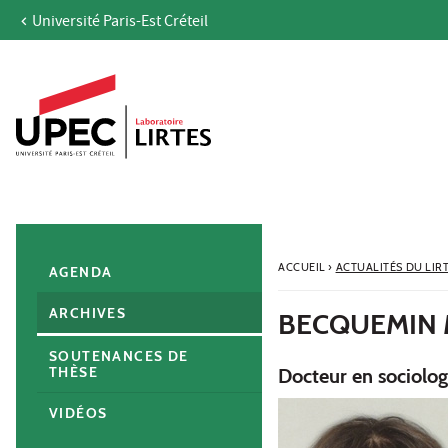
Université Paris-Est Créteil
Aller au contenu
Navigation
Accès directs
Recherche
Navigation secondaire
ACCUEIL
›
ACTUALITÉS DU LIR
AGENDA
ARCHIVES
BECQUEMIN 
SOUTENANCES DE
THÈSE
Docteur en sociolog
VIDÉOS