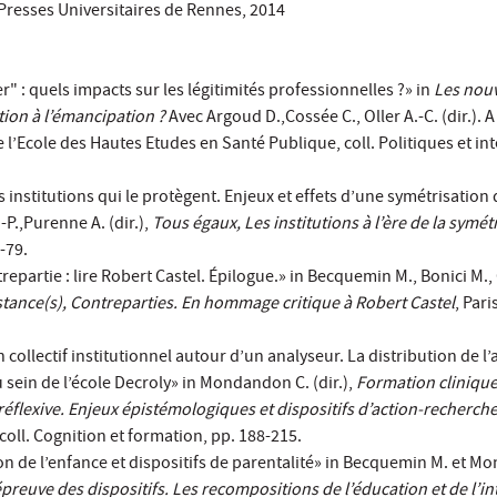
Presses Universitaires de Rennes, 2014
" : quels impacts sur les légitimités professionnelles ?» in
Les nouv
tion à l’émancipation ?
Avec Argoud D.,Cossée C., Oller A.-C. (dir.). A
 l’Ecole des Hautes Etudes en Santé Publique, coll. Politiques et in
les institutions qui le protègent. Enjeux et effets d’une symétrisation
.-P.,Purenne A. (dir.),
Tous égaux, Les institutions à l’ère de la symét
-79.
repartie : lire Robert Castel. Épilogue.» in Becquemin M., Bonici M.
stance(s), Contreparties. En hommage critique à Robert Castel
, Pari
collectif institutionnel autour d’un analyseur. La distribution de l’
 sein de l’école Decroly» in Mondandon C. (dir.),
Formation clinique
réflexive. Enjeux épistémologiques et dispositifs d’action-recherch
coll. Cognition et formation, pp. 188-215.
ion de l’enfance et dispositifs de parentalité» in Becquemin M. et M
’épreuve des dispositifs. Les recompositions de l’éducation et de l’i