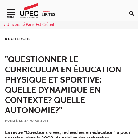
Aller au contenu
Navigation secondaire
MENU
Université Paris-Est Créteil
RECHERCHE
"QUESTIONNER LE
CURRICULUM EN ÉDUCATION
PHYSIQUE ET SPORTIVE:
QUELLE DYNAMIQUE EN
CONTEXTE? QUELLE
AUTONOMIE?"
PUBLIÉ LE 27 MARS 2015
La revue "Questions vives, recherches en éducation" a pour