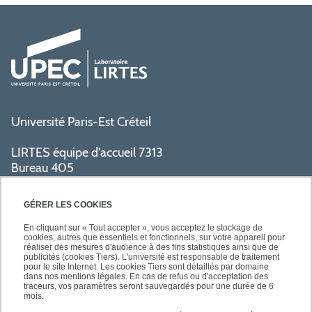
Université Paris-Est Créteil
LIRTES équipe d'accueil 7313
Bureau 405
Bâtiment La Pyramide
80 avenue du Général de Gaulle
GÉRER LES COOKIES
94009 Créteil cedex
En cliquant sur « Tout accepter », vous acceptez le stockage de
cookies, autres que essentiels et fonctionnels, sur votre appareil pour
réaliser des mesures d'audience à des fins statistiques ainsi que de
PRATIQUE
publicités (cookies Tiers). L'université est responsable de traitement
pour le site Internet. Les cookies Tiers sont détaillés par domaine
dans nos mentions légales. En cas de refus ou d'acceptation des
traceurs, vos paramètres seront sauvegardés pour une durée de 6
ACCÈS RAPIDES
mois.