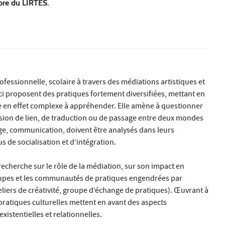
bre du LIRTES.
rofessionnelle, scolaire à travers des médiations artistiques et
s ici proposent des pratiques fortement diversifiées, mettant en
e en effet complexe à appréhender. Elle amène à questionner
mension de lien, de traduction ou de passage entre deux mondes
age, communication, doivent être analysés dans leurs
us de socialisation et d’intégration.
recherche sur le rôle de la médiation, sur son impact en
upes et les communautés de pratiques engendrées par
teliers de créativité, groupe d’échange de pratiques). Œuvrant à
pratiques culturelles mettent en avant des aspects
xistentielles et relationnelles.