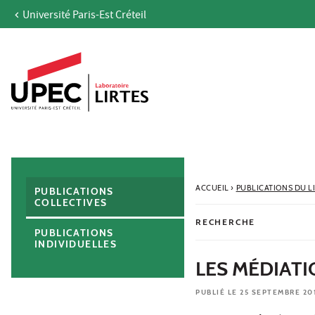
Université Paris-Est Créteil
Aller au contenu
Navigation
Accès directs
Recherche
Navigation secondaire
ACCUEIL
›
PUBLICATIONS DU L
PUBLICATIONS
COLLECTIVES
RECHERCHE
PUBLICATIONS
INDIVIDUELLES
LES MÉDIATI
PUBLIÉ LE 25 SEPTEMBRE 20