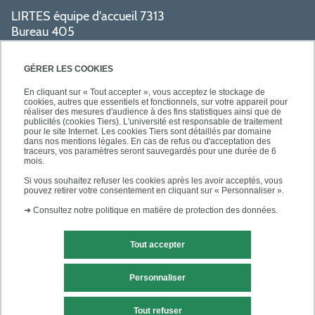
LIRTES équipe d'accueil 7313
Bureau 405
Bâtiment La Pyramide
80 avenue du Général de Gaulle
GÉRER LES COOKIES
94009 Créteil cedex
En cliquant sur « Tout accepter », vous acceptez le stockage de
cookies, autres que essentiels et fonctionnels, sur votre appareil pour
réaliser des mesures d'audience à des fins statistiques ainsi que de
PRATIQUE
publicités (cookies Tiers). L'université est responsable de traitement
pour le site Internet. Les cookies Tiers sont détaillés par domaine
dans nos mentions légales. En cas de refus ou d'acceptation des
traceurs, vos paramètres seront sauvegardés pour une durée de 6
ACCÈS RAPIDES
mois.
Si vous souhaitez refuser les cookies après les avoir acceptés, vous
pouvez retirer votre consentement en cliquant sur « Personnaliser ».
➜
Consultez notre politique en matière de protection des données.
Tout accepter
Mentions légales
Contact
Personnaliser
Plan du site
Tout refuser