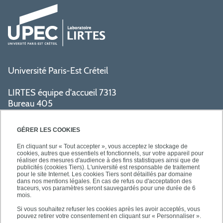
Université Paris-Est Créteil
LIRTES équipe d'accueil 7313
Bureau 405
Bâtiment La Pyramide
80 avenue du Général de Gaulle
GÉRER LES COOKIES
94009 Créteil cedex
En cliquant sur « Tout accepter », vous acceptez le stockage de
cookies, autres que essentiels et fonctionnels, sur votre appareil pour
réaliser des mesures d'audience à des fins statistiques ainsi que de
PRATIQUE
publicités (cookies Tiers). L'université est responsable de traitement
pour le site Internet. Les cookies Tiers sont détaillés par domaine
dans nos mentions légales. En cas de refus ou d'acceptation des
traceurs, vos paramètres seront sauvegardés pour une durée de 6
ACCÈS RAPIDES
mois.
Si vous souhaitez refuser les cookies après les avoir acceptés, vous
pouvez retirer votre consentement en cliquant sur « Personnaliser ».