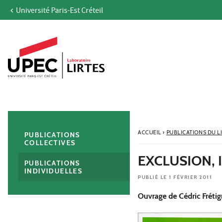
Université Paris-Est Créteil
Aller au contenu
Navigation
Accès directs
Recherche
Navigation secondaire
ACCUEIL
›
PUBLICATIONS DU L
PUBLICATIONS
COLLECTIVES
EXCLUSION, 
PUBLICATIONS
INDIVIDUELLES
PUBLIÉ LE 1 FÉVRIER 2011
Ouvrage de Cédric Fréti