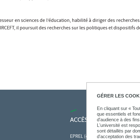
esseur en sciences de l’éducation, habilité à diriger des recherches 
RCEFT, il poursuit des recherches sur les politiques et dispositifs 
GÉRER LES COOK
En cliquant sur « To
que essentiels et fon
ACCÈS RAPIDES
d'audience à des fins 
L'université est resp
sont détaillés par d
EPREL (cours en ligne)
d'acceptation des tr