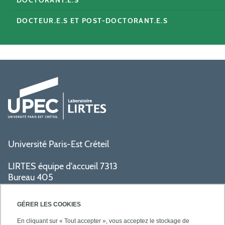
DOCTORANT.E.S
DOCTEUR.E.S ET POST-DOCTORANT.E.S
Université Paris-Est Créteil
LIRTES équipe d'accueil 7313
Bureau 405
Bâtiment La Pyramide
80 avenue du Général de Gaulle
GÉRER LES COOKIES
94009 Créteil cedex
En cliquant sur « Tout accepter », vous acceptez le stockage de