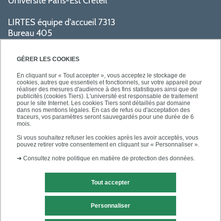
Université Paris-Est Créteil
LIRTES équipe d'accueil 7313
Bureau 405
Bâtiment La Pyramide
80 avenue du Général de Gaulle
GÉRER LES COOKIES
94009 Créteil cedex
En cliquant sur « Tout accepter », vous acceptez le stockage de
cookies, autres que essentiels et fonctionnels, sur votre appareil pour
réaliser des mesures d'audience à des fins statistiques ainsi que de
PRATIQUE
publicités (cookies Tiers). L'université est responsable de traitement
pour le site Internet. Les cookies Tiers sont détaillés par domaine
dans nos mentions légales. En cas de refus ou d'acceptation des
traceurs, vos paramètres seront sauvegardés pour une durée de 6
ACCÈS RAPIDES
mois.
Si vous souhaitez refuser les cookies après les avoir acceptés, vous
pouvez retirer votre consentement en cliquant sur « Personnaliser ».
➜
Consultez notre politique en matière de protection des données.
Tout accepter
Mentions légales
Contact
Personnaliser
Plan du site