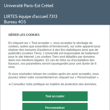
Université Paris-Est Créteil
LIRTES équipe d'accueil 7313
Bureau 405
Bâtiment La Pyramide
80 avenue du Général de Gaulle
GÉRER LES COOKIES
94009 Créteil cedex
En cliquant sur « Tout accepter », vous acceptez le stockage de
cookies, autres que essentiels et fonctionnels, sur votre appareil pour
réaliser des mesures d'audience à des fins statistiques ainsi que de
PRATIQUE
publicités (cookies Tiers). L'université est responsable de traitement
pour le site Internet. Les cookies Tiers sont détaillés par domaine
dans nos mentions légales. En cas de refus ou d'acceptation des
traceurs, vos paramètres seront sauvegardés pour une durée de 6
ACCÈS RAPIDES
mois.
Si vous souhaitez refuser les cookies après les avoir acceptés, vous
pouvez retirer votre consentement en cliquant sur « Personnaliser ».
➜
Consultez notre politique en matière de protection des données.
Tout accepter
Mentions légales
Contact
Personnaliser