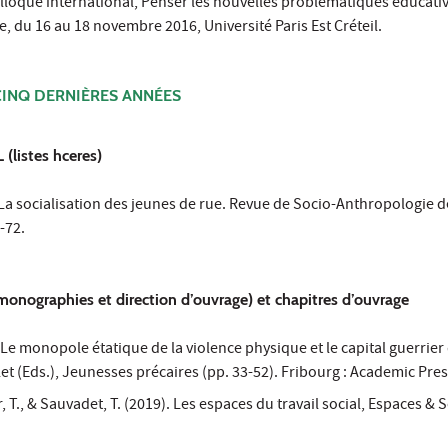
olloque international, Penser les nouvelles problématiques éducati
e, du 16 au 18 novembre 2016, Université Paris Est Créteil.
CINQ DERNIÈRES ANNÉES
 (listes hceres)
 La socialisation des jeunes de rue. Revue de Socio-Anthropologie d
-72.
monographies et direction d’ouvrage) et chapitres d’ouvrage
 Le monopole étatique de la violence physique et le capital guerrier
let (Eds.), Jeunesses précaires (pp. 33-52). Fribourg : Academic Pre
, T., & Sauvadet, T. (2019). Les espaces du travail social, Espaces & 