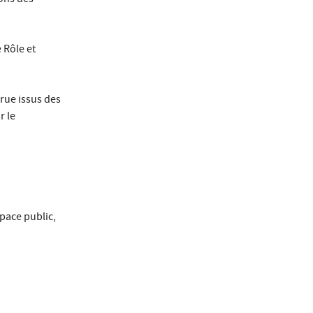
ions des
e Rôle et
 rue issus des
r le
space public,