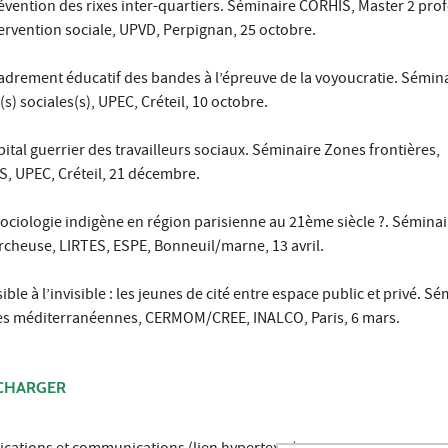
révention des rixes inter-quartiers. Séminaire CORHIS, Master 2 pro
ntervention sociale, UPVD, Perpignan, 25 octobre.
cadrement éducatif des bandes à l’épreuve de la voyoucratie. Sémin
s) sociales(s), UPEC, Créteil, 10 octobre.
pital guerrier des travailleurs sociaux. Séminaire Zones frontières,
 UPEC, Créteil, 21 décembre.
sociologie indigène en région parisienne au 21ème siècle ?. Sémina
rcheuse, LIRTES, ESPE, Bonneuil/marne, 13 avril.
ible à l’invisible : les jeunes de cité entre espace public et privé. S
nes méditerranéennes, CERMOM/CREE, INALCO, Paris, 6 mars.
CHARGER