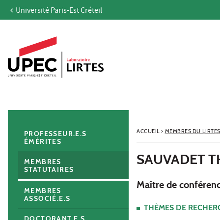
Université Paris-Est Créteil
Aller au contenu
Navigation
Accès directs
Recherche
Navigation secondaire
ACCUEIL
›
MEMBRES DU LIRTE
PROFESSEUR.E.S
ÉMÉRITES
SAUVADET 
MEMBRES
STATUTAIRES
Maître de conférenc
MEMBRES
ASSOCIÉ.E.S
THÈMES DE RECHER
DOCTORANT.E.S