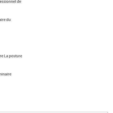
fessionnel de
aire du
ire La posture
éminaire