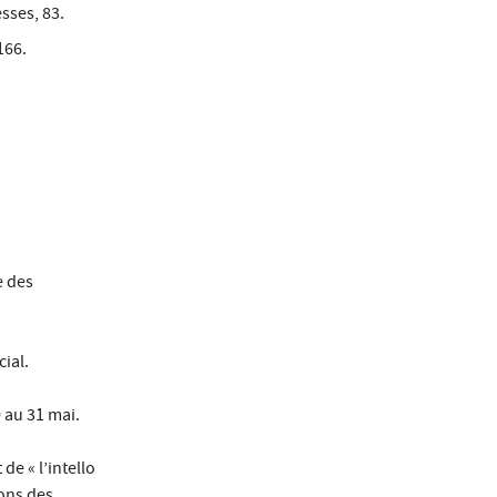
esses, 83.
166.
e des
ial.
 au 31 mai.
 de « l’intello