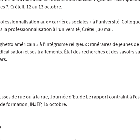
ntre le travail social et l’intervention sociale ? Quelles recomposit
es ?, Créteil, 12 au 13 octobre.
rofessionnalisation aux « carrières sociales » à l’université. Colloqu
 la professionnalisation à l’université, Créteil, 30 mai.
 ghetto américain » à l'intégrisme religieux : itinéraires de jeunes de
icalisation et ses traitements. État des recherches et des savoirs su
ars.
esses de rue ou à la rue, Journée d’Etude Le rapport contraint à l’e
de formation, INJEP, 15 octobre.
s