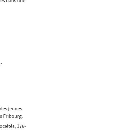
ves dans une
e
 des jeunes
ss Fribourg.
Sociétés, 176-