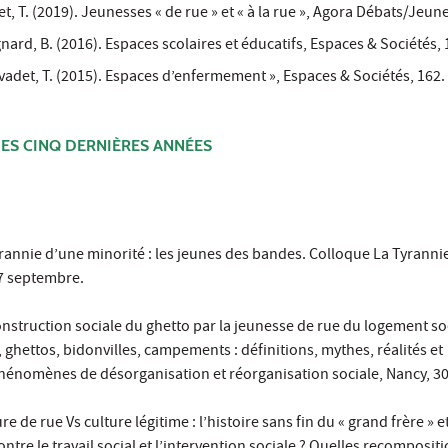
t, T. (2019). Jeunesses « de rue » et « à la rue », Agora Débats/Jeun
nard, B. (2016). Espaces scolaires et éducatifs, Espaces & Sociétés, 
adet, T. (2015). Espaces d’enfermement », Espaces & Sociétés, 162.
ES CINQ DERNIÈRES ANNÉES
tyrannie d’une minorité : les jeunes des bandes. Colloque La Tyranni
27 septembre.
construction sociale du ghetto par la jeunesse de rue du logement soc
 ghettos, bidonvilles, campements : définitions, mythes, réalités et
nomènes de désorganisation et réorganisation sociale, Nancy, 30
re de rue Vs culture légitime : l’histoire sans fin du « grand frère » et