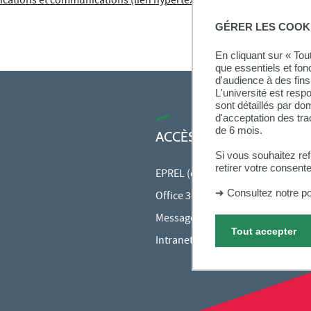
ications et communications (lien hypertexte)
GÉRER LES COOK
En cliquant sur « To
que essentiels et fon
d'audience à des fins 
L'université est resp
sont détaillés par d
d'acceptation des tr
de 6 mois.
ACCÈS RAPIDES
Si vous souhaitez re
retirer votre consent
EPREL (cours en ligne)
➜
Consultez notre po
Office 365
Messagerie des personnels
Tout accepter
Intranet des personnels