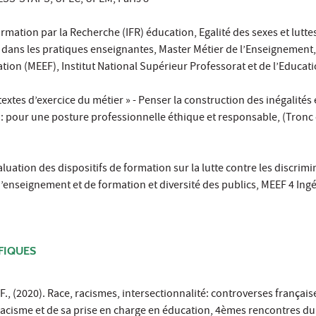
 SESS-STAPS, UPEC, UPEM, Paris 8
ormation par la Recherche (IFR) éducation, Egalité des sexes et lutte
 dans les pratiques enseignantes, Master Métier de l’Enseignement,
ation (MEEF), Institut National Supérieur Professorat et de l’Educat
xtes d’exercice du métier » - Penser la construction des inégalités e
s : pour une posture professionnelle éthique et responsable, (Tron
uation des dispositifs de formation sur la lutte contre les discrimi
’enseignement et de formation et diversité des publics, MEEF 4 Ingé
FIQUES
 (2020). Race, racismes, intersectionnalité: controverses français
iracisme et de sa prise en charge en éducation, 4èmes rencontres du