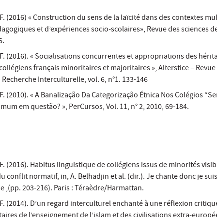
2016) « Construction du sens de la laïcité dans des contextes mult
agogiques et d’expériences socio-scolaires», Revue des sciences de
6.
(2016). « Socialisations concurrentes et appropriations des hérit
collégiens français minoritaires et majoritaires », Alterstice – Revue
 Recherche Interculturelle, vol. 6, n°1. 133-146
(2010). « A Banalização Da Categorização Étnica Nos Colégios “Se
omum em questão? », PerCursos, Vol. 11, n° 2, 2010, 69-184.
2016). Habitus linguistique de collégiens issus de minorités visib
conflit normatif, in, A. Belhadjin et al. (dir.). Je chante donc je suis
e ,(pp. 203-216). Paris : Téraèdre/Harmattan.
2014). D’un regard interculturel enchanté à une réflexion critique
taires de l’enseignement de l’islam et des civilisations extra-europ