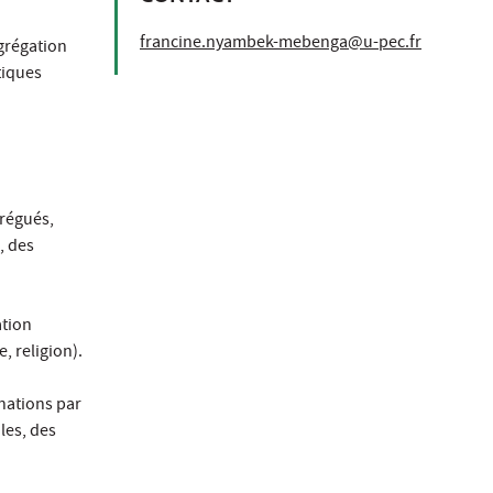
francine.nyambek-mebenga@u-pec.fr
égrégation
tiques
grégués,
, des
ation
, religion).
inations par
iles, des