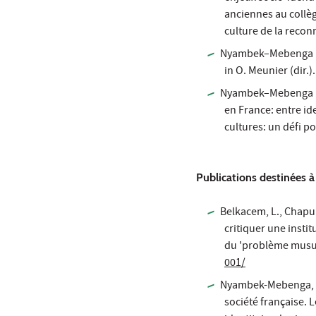
anciennes au collège
culture de la reco
Nyambek–Mebenga F. (
in O. Meunier (dir.)
Nyambek–Mebenga F. (
en France: entre ide
cultures: un défi po
Publications destinées à 
Belkacem, L., Chapui
critiquer une instit
du 'problème musulm
001/
Nyambek-Mebenga, F.
société française. 