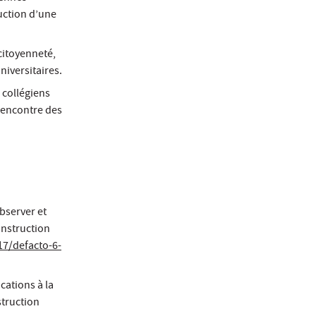
ruction d’une
citoyenneté,
Universitaires.
 collégiens
a rencontre des
observer et
construction
17/defacto-6-
cations à la
struction