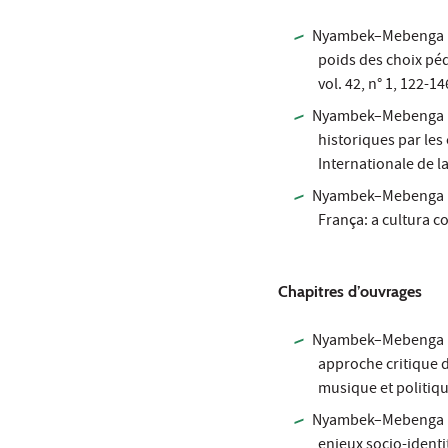
Nyambek–Mebenga F. (
poids des choix péd
vol. 42, n° 1, 122-14
Nyambek–Mebenga F. 
historiques par les 
Internationale de la
Nyambek–Mebenga F. 
França: a cultura c
Chapitres d’ouvrages
Nyambek–Mebenga F. (
approche critique du 
musique et politiqu
Nyambek–Mebenga F. (
enjeux socio-identi