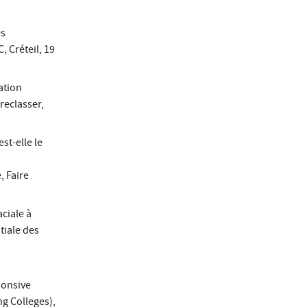
es
, Créteil, 19
ation
reclasser,
st-elle le
, Faire
aciale à
tiale des
ponsive
g Colleges),