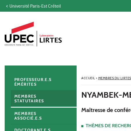
Université Paris-Est Créteil
Aller au contenu
Navigation
Accès directs
Recherche
Navigation secondaire
ACCUEIL
›
MEMBRES DU LIRTE
PROFESSEUR.E.S
ÉMÉRITES
NYAMBEK-ME
MEMBRES
STATUTAIRES
Maîtresse de confér
MEMBRES
ASSOCIÉ.E.S
THÈMES DE RECHER
DOCTORANT.E.S