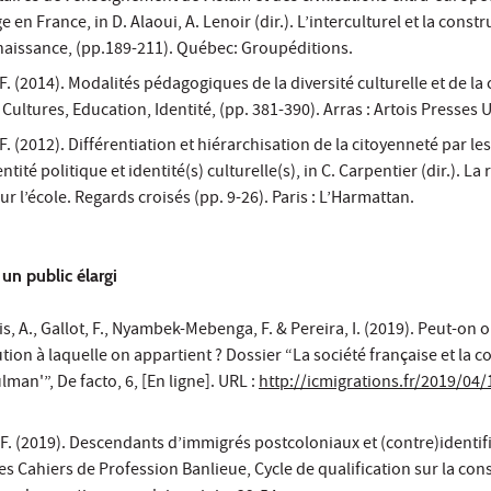
 en France, in D. Alaoui, A. Lenoir (dir.). L’interculturel et la const
nnaissance, (pp.189-211). Québec: Groupéditions.
2014). Modalités pédagogiques de la diversité culturelle et de la 
. Cultures, Education, Identité, (pp. 381-390). Arras : Artois Presses 
2012). Différentiation et hiérarchisation de la citoyenneté par les
ntité politique et identité(s) culturelle(s), in C. Carpentier (dir.). L
ur l’école. Regards croisés (pp. 9-26). Paris : L’Harmattan.
un public élargi
s, A., Gallot, F., Nyambek-Mebenga, F. & Pereira, I. (2019). Peut-on 
ution à laquelle on appartient ? Dossier “La société française et la 
an'”, De facto, 6, [En ligne]. URL :
http://icmigrations.fr/2019/04/
 (2019). Descendants d’immigrés postcoloniaux et (contre)identifi
Les Cahiers de Profession Banlieue, Cycle de qualification sur la con