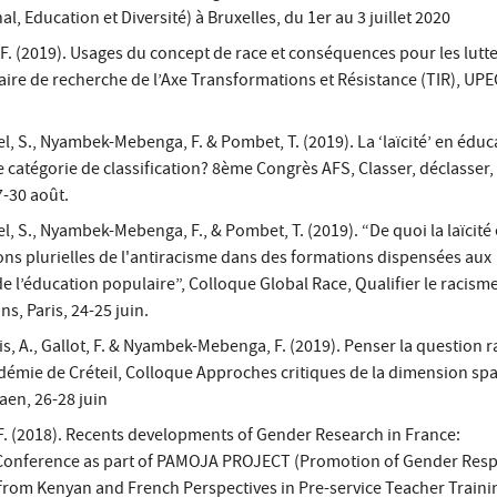
l, Education et Diversité) à Bruxelles, du 1er au 3 juillet 2020
 (2019). Usages du concept de race et conséquences pour les lutt
aire de recherche de l’Axe Transformations et Résistance (TIR), UPEC
l, S., Nyambek-Mebenga, F. & Pombet, T. (2019). La ‘laïcité’ en éduc
e catégorie de classification? 8ème Congrès AFS, Classer, déclasser, 
7-30 août.
l, S., Nyambek-Mebenga, F., & Pombet, T. (2019). “De quoi la laïcité e
ns plurielles de l'antiracisme dans des formations dispensées aux
de l’éducation populaire”, Colloque Global Race, Qualifier le racisme
ns, Paris, 24-25 juin.
s, A., Gallot, F. & Nyambek-Mebenga, F. (2019). Penser la question r
adémie de Créteil, Colloque Approches critiques de la dimension spa
aen, 26-28 juin
 (2018). Recents developments of Gender Research in France:
, Conference as part of PAMOJA PROJECT (Promotion of Gender Res
from Kenyan and French Perspectives in Pre-service Teacher Trainin