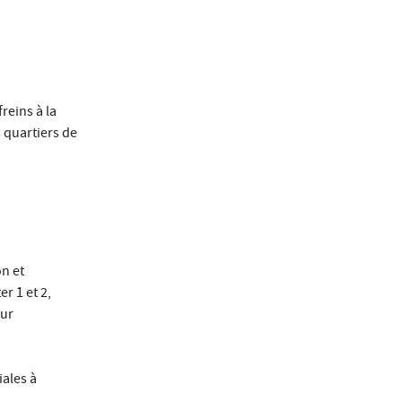
reins à la
 quartiers de
n et
r 1 et 2,
eur
ales à