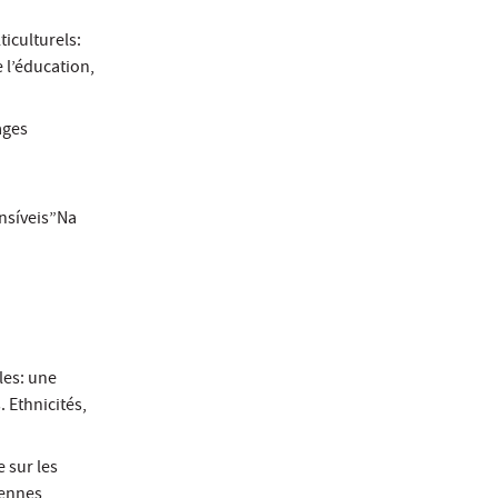
iculturels:
 l’éducation,
ages
nsíveis”Na
les: une
. Ethnicités,
 sur les
éennes