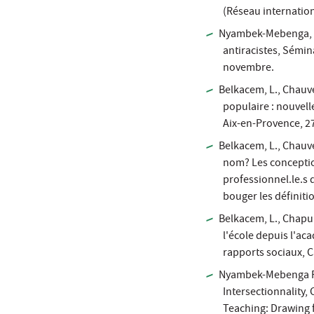
(Réseau internationa
Nyambek-Mebenga, F.
antiracistes, Sémin
novembre.
Belkacem, L., Chauve
populaire : nouvell
Aix-en-Provence, 2
Belkacem, L., Chauve
nom? Les conceptio
professionnel.le.s 
bouger les définitio
Belkacem, L., Chapui
l'école depuis l'ac
rapports sociaux, C
Nyambek-Mebenga F.
Intersectionnality
Teaching: Drawing 