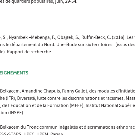
es de quartiers populaires, juin, 29-54.
, S., Nyambek –Mebenga, F., Obajtek, S., Ruffin-Beck, C. (2016). Les f
ns le département du Nord. Une étude sur six territoires (issus des
ille). Rapport de recherche.
SEIGNEMENTS
 Belkacem, Amandine Chapuis, Fanny Gallot, des modules d’Initiatio
 (IFR), Diversité, lutte contre les discriminations et racismes, Maste
 de l’Education et de la Formation (MEEF), Institut National Supéri
tion (INSPE)
 Belkacem du Tronc commun Inégalités et discriminations ethnoraci