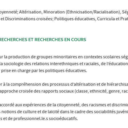
toyenneté; Altérisation, Minoration (Ethnicisation/Racialisation), S
s et Discriminations croisées; Politiques éducatives, Curricula et Pra
RECHERCHES ET RECHERCHES EN COURS
ur la production de groupes minoritaires en contextes scolaires sé
la sociologie des relations interethniques et raciales, de l’éducation
 prise en charge par les politiques éducatives.
er à la compréhension des processus d’altérisation et de hiérarchis
approche croisée des rapports sociaux (classe, ethnicité, genre, race
t accordé aux expériences de la citoyenneté, des racismes et discrim
 notions de culture et de laïcité dans le cadre des sociabilités juvén
s et de professionnel.le.s socioéducatifs.