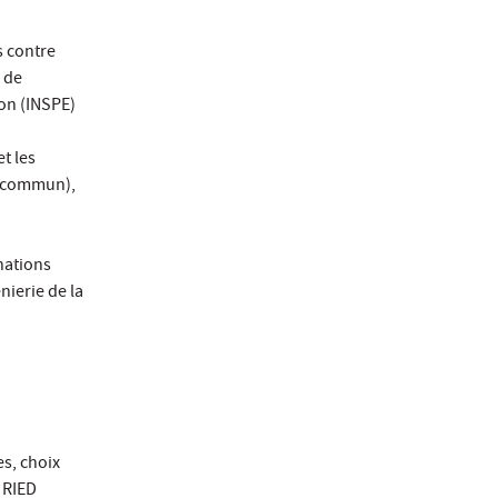
s contre
 de
ion (INSPE)
t les
c commun),
nations
nierie de la
es, choix
 RIED