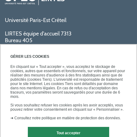
Université Paris-Est Créteil
LIRTES équipe d'accueil 7313
Bureau 405
Bâtiment La Pyramide
80 avenue du Général de Gaulle
GÉRER LES COOKIES
94009 Créteil cedex
En cliquant sur « Tout accepter », vous acceptez le stockage de
cookies, autres que essentiels et fonctionnels, sur votre appareil pour
réaliser des mesures d'audience à des fins statistiques ainsi que de
PRATIQUE
publicités (cookies Tiers). L'université est responsable de traitement
pour le site Internet. Les cookies Tiers sont détaillés par domaine
dans nos mentions légales. En cas de refus ou d'acceptation des
traceurs, vos paramètres seront sauvegardés pour une durée de 6
ACCÈS RAPIDES
mois.
Si vous souhaitez refuser les cookies après les avoir acceptés, vous
pouvez retirer votre consentement en cliquant sur « Personnaliser ».
➜
Consultez notre politique en matière de protection des données.
Tout accepter
Mentions légales
Contact