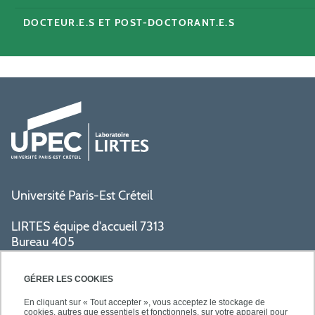
DOCTEUR.E.S ET POST-DOCTORANT.E.S
Université Paris-Est Créteil
LIRTES équipe d'accueil 7313
Bureau 405
Bâtiment La Pyramide
80 avenue du Général de Gaulle
GÉRER LES COOKIES
94009 Créteil cedex
En cliquant sur « Tout accepter », vous acceptez le stockage de
cookies, autres que essentiels et fonctionnels, sur votre appareil pour