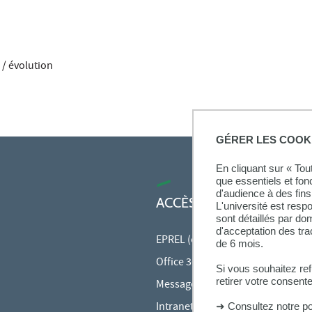
e / évolution
GÉRER LES COOK
En cliquant sur « To
que essentiels et fon
d'audience à des fins 
ACCÈS RAPIDES
L'université est resp
sont détaillés par d
d'acceptation des tr
EPREL (cours en ligne)
de 6 mois.
Office 365
Si vous souhaitez re
retirer votre consent
Messagerie des personnels
Intranet des personnels
➜
Consultez notre po