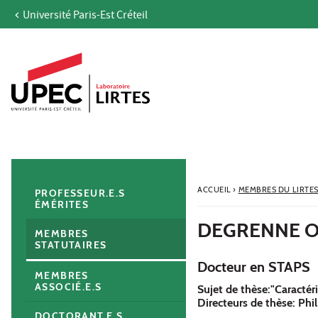
Université Paris-Est Créteil
Aller au contenu
Navigation
Accès directs
Recherche
Navigation secondaire
ACCUEIL
›
MEMBRES DU LIRTE
PROFESSEUR.E.S
ÉMÉRITES
DEGRENNE OL
MEMBRES
STATUTAIRES
Docteur en STAPS
MEMBRES
ASSOCIÉ.E.S
Sujet de thèse:"Caractéri
Directeurs de thèse: Phi
DOCTORANT.E.S