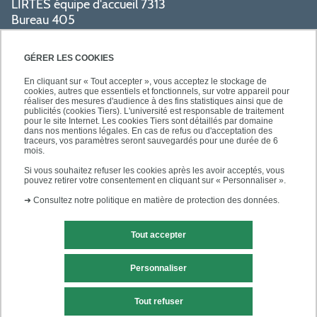
LIRTES équipe d'accueil 7313
Bureau 405
Bâtiment La Pyramide
80 avenue du Général de Gaulle
GÉRER LES COOKIES
94009 Créteil cedex
En cliquant sur « Tout accepter », vous acceptez le stockage de
cookies, autres que essentiels et fonctionnels, sur votre appareil pour
réaliser des mesures d'audience à des fins statistiques ainsi que de
PRATIQUE
publicités (cookies Tiers). L'université est responsable de traitement
pour le site Internet. Les cookies Tiers sont détaillés par domaine
dans nos mentions légales. En cas de refus ou d'acceptation des
traceurs, vos paramètres seront sauvegardés pour une durée de 6
ACCÈS RAPIDES
mois.
Si vous souhaitez refuser les cookies après les avoir acceptés, vous
pouvez retirer votre consentement en cliquant sur « Personnaliser ».
➜
Consultez notre politique en matière de protection des données.
Tout accepter
Mentions légales
Contact
Personnaliser
Plan du site
Tout refuser