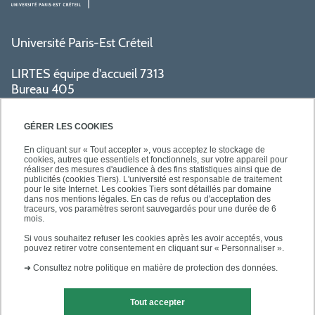
Université Paris-Est Créteil
LIRTES équipe d'accueil 7313
Bureau 405
Bâtiment La Pyramide
80 avenue du Général de Gaulle
GÉRER LES COOKIES
94009 Créteil cedex
En cliquant sur « Tout accepter », vous acceptez le stockage de
cookies, autres que essentiels et fonctionnels, sur votre appareil pour
réaliser des mesures d'audience à des fins statistiques ainsi que de
PRATIQUE
publicités (cookies Tiers). L'université est responsable de traitement
pour le site Internet. Les cookies Tiers sont détaillés par domaine
dans nos mentions légales. En cas de refus ou d'acceptation des
traceurs, vos paramètres seront sauvegardés pour une durée de 6
ACCÈS RAPIDES
mois.
Si vous souhaitez refuser les cookies après les avoir acceptés, vous
pouvez retirer votre consentement en cliquant sur « Personnaliser ».
➜
Consultez notre politique en matière de protection des données.
Tout accepter
Mentions légales
Contact