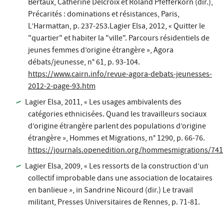
Bertaux, Catherine Delcroix et Roland Pfefferkorn (dir.),
Précarités : dominations et résistances
, Paris,
L’Harmattan, p. 237-253.Lagier Elsa, 2012, « Quitter le
"quartier" et habiter la "ville". Parcours résidentiels de
jeunes femmes d’origine étrangère »,
Agora
débats/jeunesse
, n° 61, p. 93-104.
https://www.cairn.info/revue-agora-debats-jeunesses-
2012-2-page-93.htm
Lagier Elsa, 2011, « Les usages ambivalents des
catégories ethnicisées. Quand les travailleurs sociaux
d’origine étrangère parlent des populations d’origine
étrangère »,
Hommes et Migrations
, n° 1290, p. 66-76.
https://journals.openedition.org/hommesmigrations/741
Lagier Elsa, 2009, « Les ressorts de la construction d’un
collectif improbable dans une association de locataires
en banlieue »,
in
Sandrine Nicourd (dir.)
Le travail
militant
, Presses Universitaires de Rennes, p. 71-81.