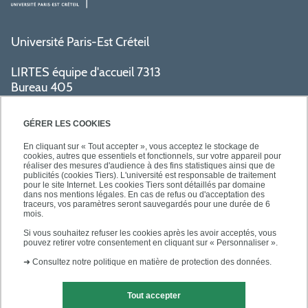
Université Paris-Est Créteil
LIRTES équipe d'accueil 7313
Bureau 405
Bâtiment La Pyramide
80 avenue du Général de Gaulle
GÉRER LES COOKIES
94009 Créteil cedex
En cliquant sur « Tout accepter », vous acceptez le stockage de
cookies, autres que essentiels et fonctionnels, sur votre appareil pour
réaliser des mesures d'audience à des fins statistiques ainsi que de
PRATIQUE
publicités (cookies Tiers). L'université est responsable de traitement
pour le site Internet. Les cookies Tiers sont détaillés par domaine
dans nos mentions légales. En cas de refus ou d'acceptation des
traceurs, vos paramètres seront sauvegardés pour une durée de 6
ACCÈS RAPIDES
mois.
Si vous souhaitez refuser les cookies après les avoir acceptés, vous
pouvez retirer votre consentement en cliquant sur « Personnaliser ».
➜
Consultez notre politique en matière de protection des données.
Tout accepter
Mentions légales
Contact