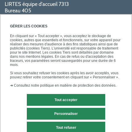
LIRTES équipe d'accueil 7313
Bureau 405
Bâtiment La Pyramide
80 avenue du Général de Gaulle
GÉRER LES COOKIES
94009 Créteil cedex
En cliquant sur « Tout accepter », vous acceptez le stockage de
cookies, autres que essentiels et fonctionnels, sur votre appareil pour
réaliser des mesures d'audience à des fins statistiques ainsi que de
PRATIQUE
publicités (cookies Tiers). L'université est responsable de traitement
pour le site Internet. Les cookies Tiers sont détaillés par domaine
dans nos mentions légales. En cas de refus ou d'acceptation des
traceurs, vos paramètres seront sauvegardés pour une durée de 6
ACCÈS RAPIDES
mois.
Si vous souhaitez refuser les cookies après les avoir acceptés, vous
pouvez retirer votre consentement en cliquant sur « Personnaliser ».
➜
Consultez notre politique en matière de protection des données.
Tout accepter
Mentions légales
Contact
Personnaliser
Plan du site
Tout refuser