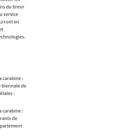
lecter les
ns du tireur
u service
urront en
et
technologies.
a carabine :
e biennale de
étales :
a carabine :
rants de
département