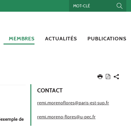
MEMBRES
ACTUALITÉS
PUBLICATIONS
CONTACT
remi.morenoflores@paris-est-sup.fr
remi.moreno-flores@u-pec.fr
l'exemple de