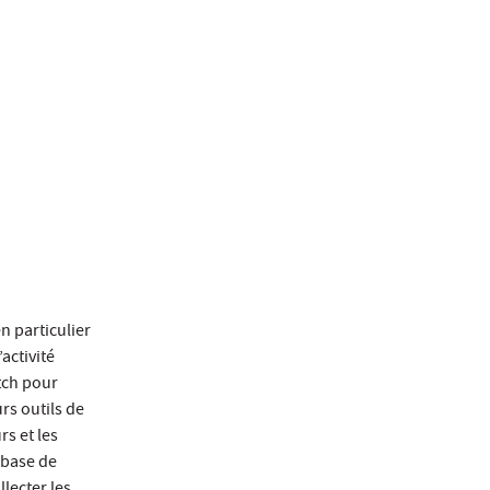
n particulier
’activité
tch pour
rs outils de
rs et les
 base de