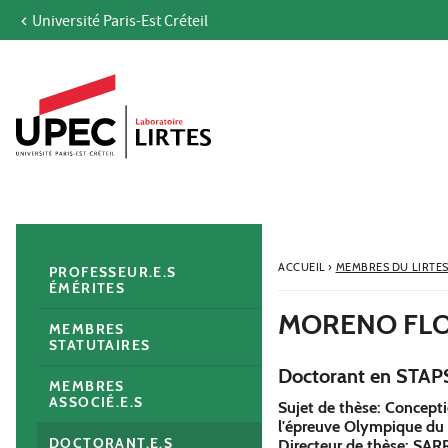
Université Paris-Est Créteil
Aller au contenu
Navigation
Accès directs
Recherche
Navigation secondaire
ACCUEIL
›
MEMBRES DU LIRTE
PROFESSEUR.E.S
ÉMÉRITES
MORENO FLO
MEMBRES
STATUTAIRES
Doctorant en STAP
MEMBRES
ASSOCIÉ.E.S
Sujet de thèse: Conceptio
l'épreuve Olympique du 
DOCTORANT.E.S
Directeur de thèse: SAR