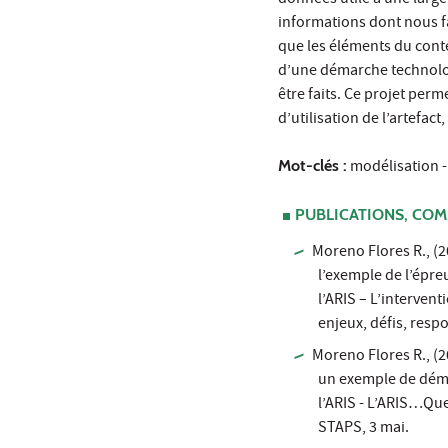
données utile à une large
informations dont nous fa
que les éléments du conte
d’une démarche technolog
être faits. Ce projet perm
d’utilisation de l’artefa
Mot-clés :
modélisation - t
PUBLICATIONS, COM
Moreno Flores R., (2
l’exemple de l’épre
l’ARIS – L’interven
enjeux, défis, resp
Moreno Flores R., (2
un exemple de déma
l’ARIS - L’ARIS…Que
STAPS, 3 mai.