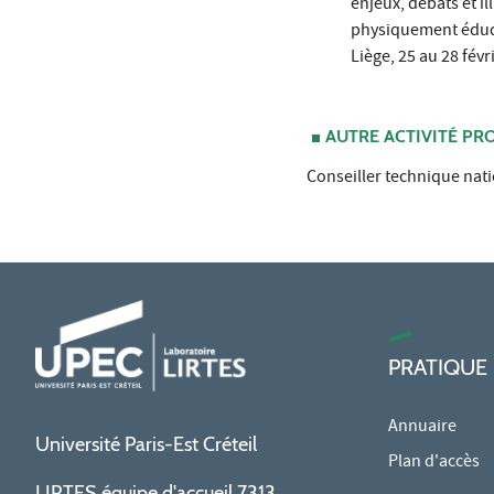
enjeux, débats et i
physiquement éduqué
Liège, 25 au 28 févri
AUTRE ACTIVITÉ PRO
Conseiller technique nati
PRATIQUE
Annuaire
Université Paris-Est Créteil
Plan d'accès
LIRTES équipe d'accueil 7313