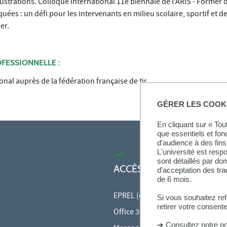
llustrations. Colloque international 11e biennale de l’ARIS - Former 
es : un défi pour les intervenants en milieu scolaire, sportif et des
er.
FESSIONNELLE :
onal auprès de la fédération française de tir
GÉRER LES COOK
En cliquant sur « To
que essentiels et fon
d'audience à des fins 
L'université est resp
sont détaillés par d
ACCÈS RAPIDES
d'acceptation des tr
de 6 mois.
EPREL (cours en ligne)
Si vous souhaitez re
retirer votre consent
Office 365
➜
Consultez notre po