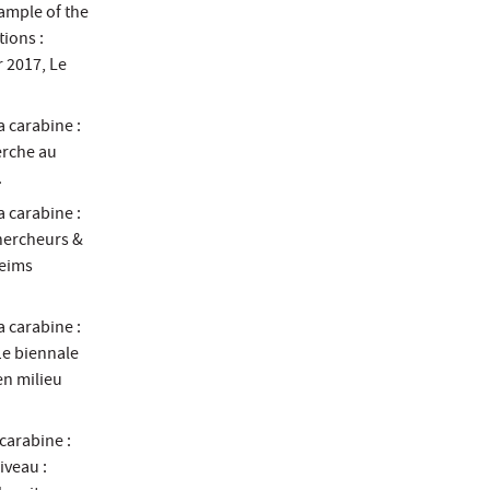
xample of the
tions :
r 2017, Le
a carabine :
erche au
.
a carabine :
chercheurs &
Reims
a carabine :
1e biennale
en milieu
 carabine :
iveau :