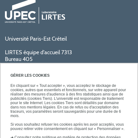
Université Paris-Est Créteil
LIRTES équipe d'accueil 7313
Bureau 405
Bâtiment La Pyramide
80 avenue du Général de Gaulle
GÉRER LES COOKIES
94009 Créteil cedex
En cliquant sur « Tout accepter », vous acceptez le stockage de
cookies, autres que essentiels et fonctionnels, sur votre appareil pour
réaliser des mesures d'audience à des fins statistiques ainsi que de
PRATIQUE
publicités (cookies Tiers). L'université est responsable de traitement
pour le site Internet. Les cookies Tiers sont détaillés par domaine
dans nos mentions légales. En cas de refus ou d'acceptation des
traceurs, vos paramètres seront sauvegardés pour une durée de 6
ACCÈS RAPIDES
mois.
Si vous souhaitez refuser les cookies après les avoir acceptés, vous
pouvez retirer votre consentement en cliquant sur « Personnaliser ».
➜
Consultez notre politique en matière de protection des données.