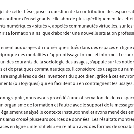
bjet de cette thèse, pose la question de la contribution des espaces d
n continue d’enseignants. Elle aborde plus spécifiquement les effet
s numériques « situés », appelés communautés virtuelles, sur les
ichir sa formation ainsi que d’aborder une nouvelle situation profess
ièrement aux usages du numérique situés dans des espaces en ligne
éciproque des modalités d’apprentissage formel et informel. Le cad
un des courants de la sociologie des usages, s’appuie sur les notio
 et de pratiques communautiques. Il considère les usages du num
ire singulières ou des inventions du quotidien, grâce à ces envir
éments (ou logiques) qui en facilitent ou en contraignent les usages.
nographie, nous avons procédé à une observation de deux espaces
un organisme de formation et l’autre avec le support de la messager
 également analysé le contexte institutionnel et avons mené des en
s ainsi croisé plusieurs sources de données. Les résultats montr
es en ligne « interstitiels » en relation avec des formes de sociabil