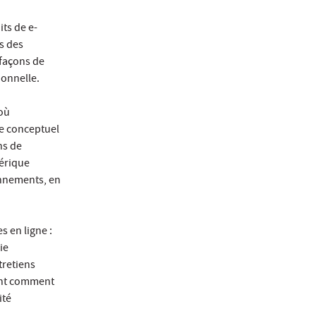
its de e-
s des
 façons de
ionnelle.
 où
re conceptuel
ns de
érique
onnements, en
 en ligne :
ie
tretiens
ent comment
ité