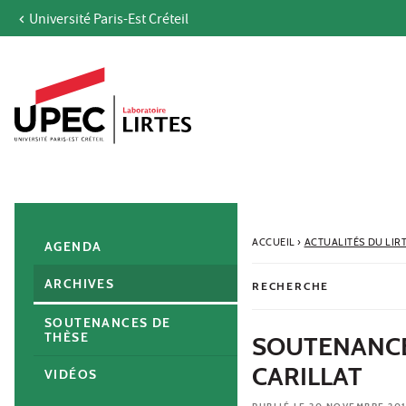
Université Paris-Est Créteil
Aller au contenu
Navigation
Accès directs
Recherche
Navigation secondaire
ACCUEIL
›
ACTUALITÉS DU LIR
AGENDA
ARCHIVES
RECHERCHE
SOUTENANCES DE
THÈSE
SOUTENANCE
CARILLAT
VIDÉOS