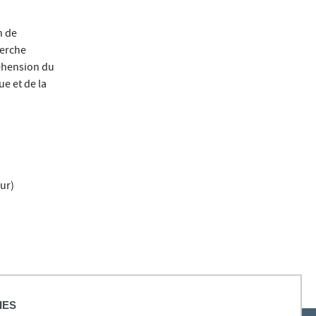
n de
herche
éhension du
ue et de la
eur)
IES