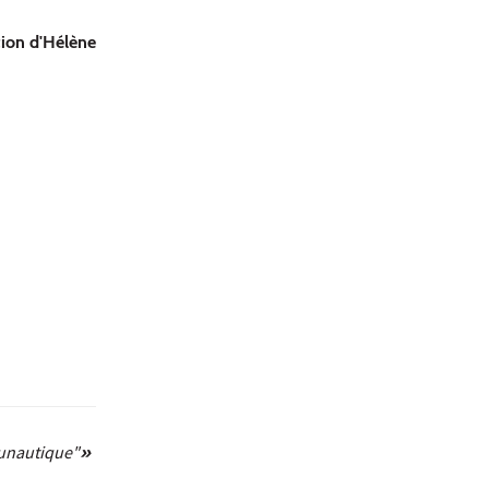
tion d'Hélène
unautique"
»