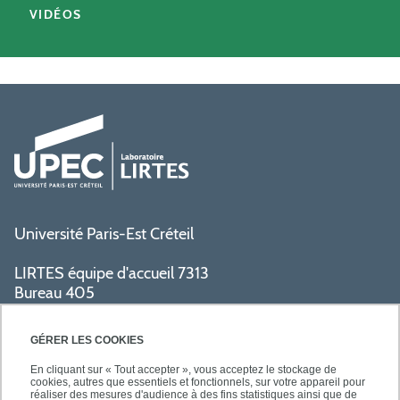
VIDÉOS
Université Paris-Est Créteil
LIRTES équipe d'accueil 7313
Bureau 405
Bâtiment La Pyramide
80 avenue du Général de Gaulle
GÉRER LES COOKIES
94009 Créteil cedex
En cliquant sur « Tout accepter », vous acceptez le stockage de
cookies, autres que essentiels et fonctionnels, sur votre appareil pour
réaliser des mesures d'audience à des fins statistiques ainsi que de