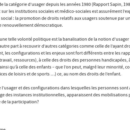
 la catégorie d’usager depuis les années 1980 (Rapport Sapin, 1983
2 sur les institutions sociales et médico-sociales est assurément l
ocial : la promotion de droits relatifs aux usagers soutenue par une
e renouvellement démocratique.
’une telle volonté politique est la banalisation de la notion d’usage
’autre part à recouvrir d’autres catégories comme celle de l’ayant droi
es configurations et les enjeux sont fort différents entre les rapp
travail, ressources), à celle des droits des personnes handicapées, â
nsi qu’à celle des enfants – que l’on peut, malgré leur minorité, c
ices de loisirs et de sports …) ce, au nom des droits de l’enfant.
de l’usager et des configurations dans lesquelles les personnes sont 
e des instances institutionnelles, apparaissent des mobilisations 
e de la participation?