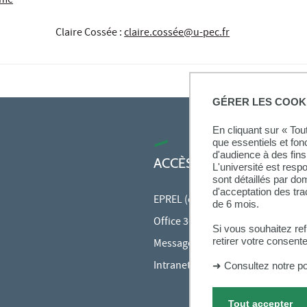
mme
Claire Cossée
:
claire.cossée@u-pec.fr
GÉRER LES COOK
En cliquant sur « To
que essentiels et fon
d'audience à des fins 
ACCÈS RAPIDES
L'université est resp
sont détaillés par d
d'acceptation des tr
EPREL (cours en ligne)
de 6 mois.
Office 365
Si vous souhaitez re
retirer votre consent
Messagerie des personnels
Intranet des personnels
➜
Consultez notre po
Tout accepter