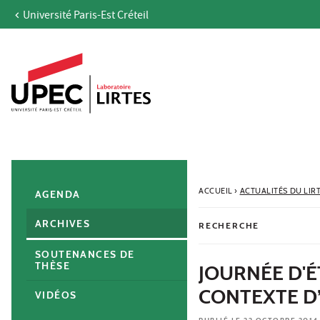
Université Paris-Est Créteil
Aller au contenu
Navigation
Accès directs
Recherche
Navigation secondaire
ACCUEIL
›
ACTUALITÉS DU LIR
AGENDA
ARCHIVES
RECHERCHE
SOUTENANCES DE
THÈSE
JOURNÉE D'
CONTEXTE D’
VIDÉOS