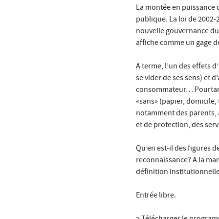
La montée en puissance de
publique. La loi de 2002-
nouvelle gouvernance du s
affiche comme un gage d
A terme, l’un des effets d
se vider de ses sens) et d
consommateur… Pourtant, l
«sans» (papier, domicile, 
notamment des parents, ai
et de protection, des serv
Qu’en est-il des figures 
reconnaissance? A la marg
définition institutionnell
Entrée libre.