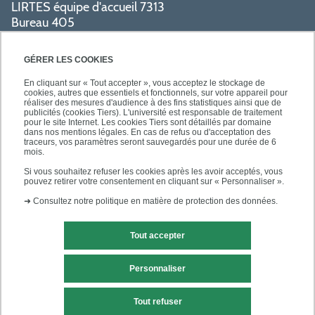
LIRTES équipe d'accueil 7313
Bureau 405
Bâtiment La Pyramide
80 avenue du Général de Gaulle
GÉRER LES COOKIES
94009 Créteil cedex
En cliquant sur « Tout accepter », vous acceptez le stockage de
cookies, autres que essentiels et fonctionnels, sur votre appareil pour
réaliser des mesures d'audience à des fins statistiques ainsi que de
PRATIQUE
publicités (cookies Tiers). L'université est responsable de traitement
pour le site Internet. Les cookies Tiers sont détaillés par domaine
dans nos mentions légales. En cas de refus ou d'acceptation des
traceurs, vos paramètres seront sauvegardés pour une durée de 6
ACCÈS RAPIDES
mois.
Si vous souhaitez refuser les cookies après les avoir acceptés, vous
pouvez retirer votre consentement en cliquant sur « Personnaliser ».
➜
Consultez notre politique en matière de protection des données.
Tout accepter
Mentions légales
Contact
Personnaliser
Plan du site
Tout refuser